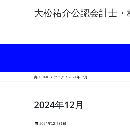
コ
ナ
ン
ビ
大松祐介公認会計士・
テ
ゲ
ン
ー
ツ
シ
へ
ョ
ス
ン
キ
に
ッ
移
プ
動
HOME
ブログ
2024年12月
2024年12月
2024年12月31日