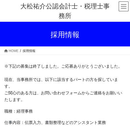
コ
ナ
大松祐介公認会計士・税理士事
ン
ビ
務所
テ
ゲ
ン
ー
ツ
シ
採用情報
へ
ョ
ス
ン
キ
に
HOME
採用情報
ッ
移
プ
動
※下記の募集は終了しました。ご応募ありがとうございました。
現在、当事務所では、以下に該当するパートの方を探していま
す。
ご関心のある方は、お問い合わせフォームからご連絡をお願いい
たします。
職種：経理事務
仕事内容：伝票入力、書類整理などのアシスタント業務